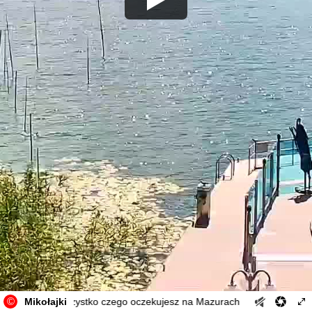
©
a Mikołajki - wszystko czego oczekujesz na Mazurach
Mikołajki
Wioska 