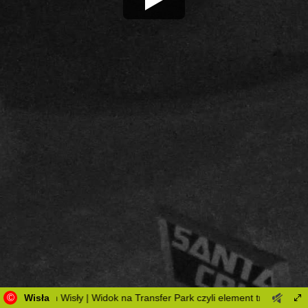
©
rk w centrum Wisły | Widok na Transfer Park czyli element trasy Blue 
Wisła